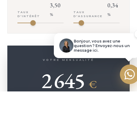
Demander une visite
3,50
0,34
TAUX
TAUX
%
%
D'INTÉRÊT
D'ASSURANCE
Dossier complet
Poser une question
Bonjour, vous avez une
question ? Envoyez-nous un
message ici.
Faire une offre
VOTRE MENSUALITÉ
2 645
€
ASSURANCE INCLUSE (
142
€/MOIS)
+ D'INFOS
500 000
€
Montant emprunté