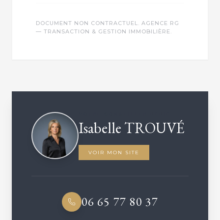
DOCUMENT NON CONTRACTUEL. AGENCE RG
— TRANSACTION & GESTION IMMOBILIÈRE.
VOTRE CONSEILLER DÉDIÉ
Isabelle TROUVÉ
VOIR MON SITE
06 65 77 80 37