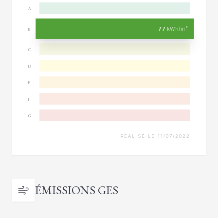
A
77
kWh/m²
B
C
D
E
F
G
RÉALISÉ LE 11/07/2022
ÉMISSIONS GES