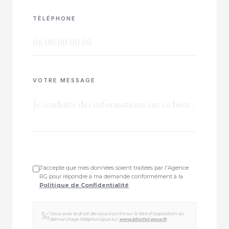
TÉLÉPHONE
VOTRE MESSAGE
J'accepte que mes données soient traitées par l'Agence
RG pour répondre à ma demande conformément à la
Politique de Confidentialité
.
Vous avez le droit de vous inscrire sur la liste d'opposition au
démarchage téléphonique sur
www.bloctel.gouv.fr
.