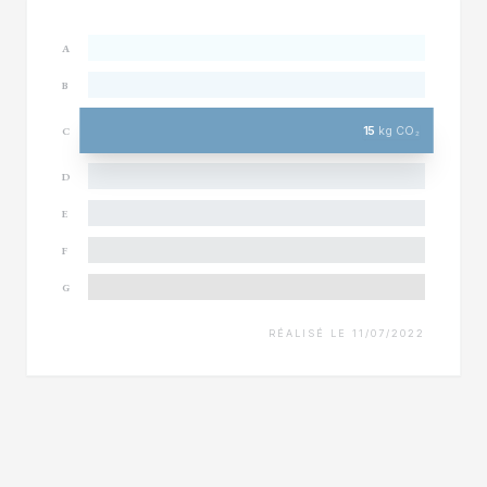
A
B
15
kg CO₂
C
D
E
F
G
RÉALISÉ LE 11/07/2022