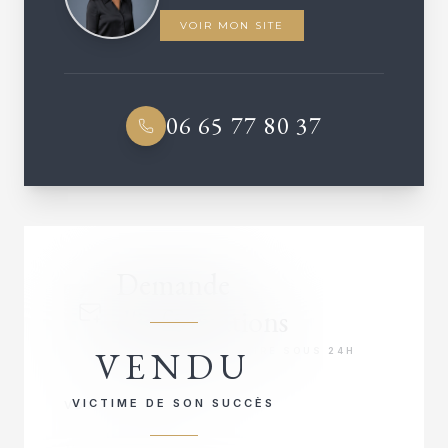
VOIR MON SITE
06 65 77 80 37
Demande
d'informations
VENDU
RÉPONSE PRIORITAIRE SOUS 24H
VICTIME DE SON SUCCÈS
VOTRE NOM COMPLET