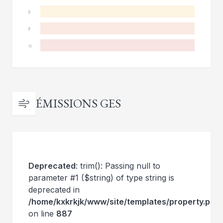
E
F
G
ÉMISSIONS GES
Deprecated
: trim(): Passing null to
parameter #1 ($string) of type string is
deprecated in
/home/kxkrkjk/www/site/templates/property.php
on line
887