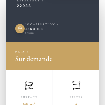
RÉFÉRENCE :
22038
LOCALISATION :
GARCHES
92380
PRIX :
Sur demande
m²
SURFACE
PIÈCES
95 m²
4