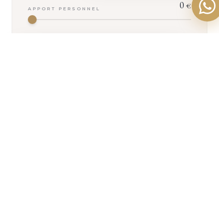
0
€
APPORT PERSONNEL
25
ans
+ D'INFOS
DURÉE DU CRÉDIT
3,50
0,34
TAUX
TAUX
%
%
D'INTÉRÊT
D'ASSURANCE
VOTRE MENSUALITÉ
2 645
€