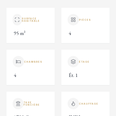
SURFACE
PIÈCES
HABITABLE
95 m²
4
CHAMBRES
ÉTAGE
4
Ét. 1
TAXE
CHAUFFAGE
FONCIÈRE