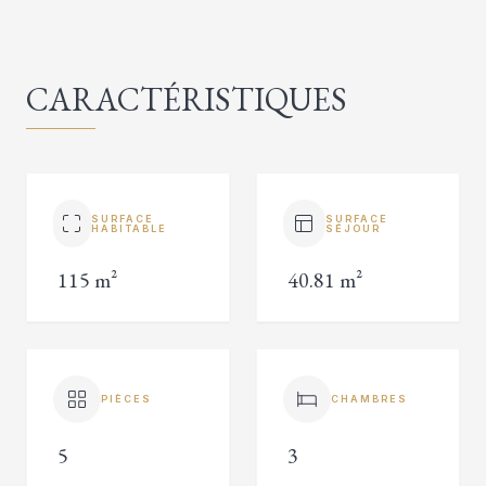
CARACTÉRISTIQUES
SURFACE
SURFACE
HABITABLE
SÉJOUR
115 m²
40.81 m²
PIÈCES
CHAMBRES
5
3