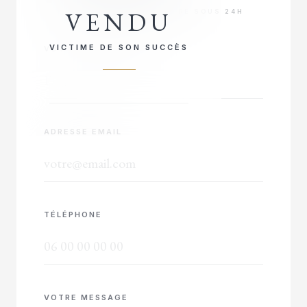
VENDU
RÉPONSE PRIORITAIRE SOUS 24H
VICTIME DE SON SUCCÈS
VOTRE NOM COMPLET
ADRESSE EMAIL
TÉLÉPHONE
VOTRE MESSAGE