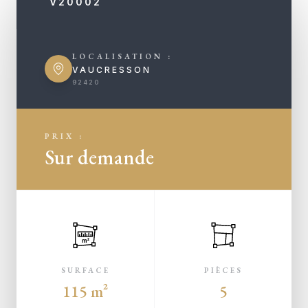
V20002
LOCALISATION :
VAUCRESSON
92420
PRIX :
Sur demande
m²
SURFACE
PIÈCES
115 m²
5