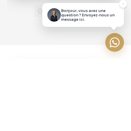
Poser une question
VOS DONNÉES SONT
Bonjour, vous avez une
SÉCURISÉES & PRIVÉES
question ? Envoyez-nous un
message ici.
Faire une offre
+ D'INFOS
SIMULATION DE
FINANCEMENT
ÉVALUEZ VOS MENSUALITÉS EN QUELQUES
CLICS