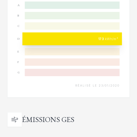
A
B
C
173
kWh/m²
D
E
F
G
RÉALISÉ LE 23/01/2020
ÉMISSIONS GES