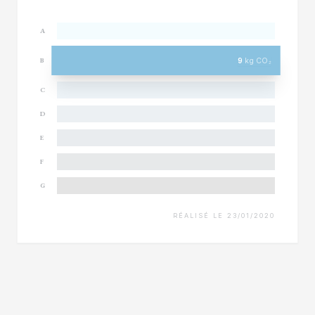
A
9
kg CO₂
B
C
D
E
F
G
RÉALISÉ LE 23/01/2020