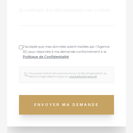
J'accepte que mes données soient traitées par l'Agence
RG pour répondre à ma demande conformément à la
Politique de Confidentialité
.
Vous avez le droit de vous inscrire sur la liste d'opposition au
démarchage téléphonique sur
www.bloctel.gouv.fr
.
VOTRE CONSEILLER
Isabelle TROUVÉ
ENVOYER MA DEMANDE
Demander une visite
Dossier complet