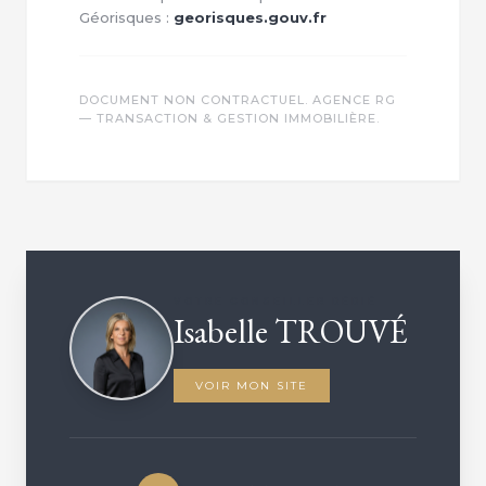
Géorisques :
georisques.gouv.fr
DOCUMENT NON CONTRACTUEL. AGENCE RG
— TRANSACTION & GESTION IMMOBILIÈRE.
VOTRE CONSEILLER DÉDIÉ
Isabelle TROUVÉ
VOIR MON SITE