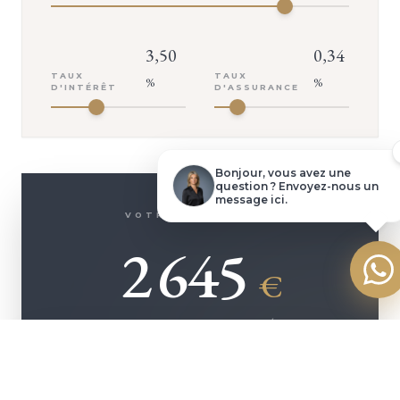
3,50
0,34
Demander une visite
TAUX
TAUX
%
%
D'INTÉRÊT
D'ASSURANCE
Dossier complet
Poser une question
Bonjour, vous avez une
question ? Envoyez-nous un
message ici.
VOTRE MENSUALITÉ
Faire une offre
2 645
€
ASSURANCE INCLUSE (
142
€/MOIS)
+ D'INFOS