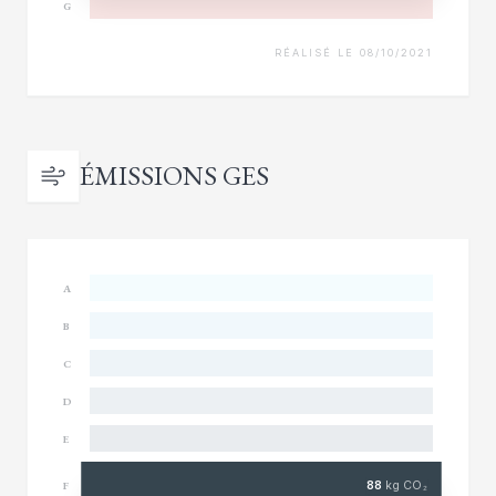
G
RÉALISÉ LE 08/10/2021
ÉMISSIONS GES
A
B
C
D
E
88
kg CO₂
F