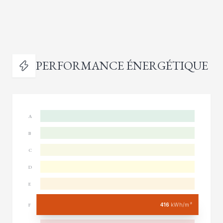
PERFORMANCE ÉNERGÉTIQUE
A
B
C
D
E
416
kWh/m²
F